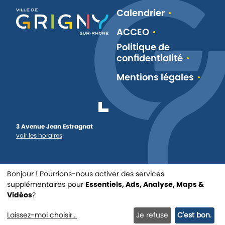
Calendrier
ACCEO
Politique de
confidentialité
Mentions légales
3 Avenue Jean Estragnat
voir les horaires
Bonjour ! Pourrions-nous activer des services
supplémentaires pour
Essentiels, Ads, Analyse, Maps &
Triathlon 2026 🏊‍♀️🚴‍♂️🏃‍♀️
Vidéos
?
@ 2021
Politique de confidentialité
Mentions légales
Dimanche 13 septembre 2026
Pamplemousse Communication
- agence digitale Lyon
Laissez-moi choisir
...
Je refuse
C'est bon.