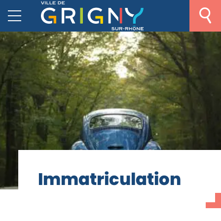
I
m
m
a
t
r
i
c
u
l
a
t
i
o
n