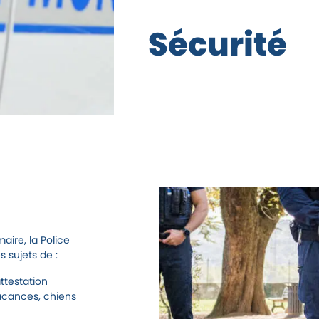
rgpd
S
é
c
u
r
i
t
é
aire, la Police
 sujets de :
ttestation
vacances, chiens