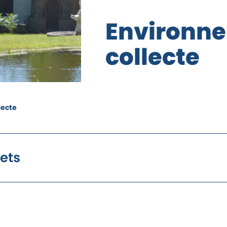
rgpd
E
n
v
i
r
o
n
n
e
c
o
l
l
e
c
t
e
lecte
ets