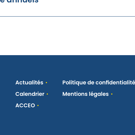
règlementaire-avec compression
s sont à 39 euros au lieu de 38 euros pour les véhicules
es
de la Métropole de Lyon a été mis à jour.
et d’acheter en ligne ses accès 24h sur 24, sans avoir à
le site de la métropole de Lyon
ropole de Lyon.
el, professionnel ou de location) : PTAC (Poids Total
,5 T, maximum 2,50 m de hauteur et 5 m de longueur ou
compris entre 500 et 750 kg, ou PTAC ne pouvant être
Actualités
Politique de confidentialit
Calendrier
Mentions légales
e de déchets encombrants dans la nature ou sur les
ACCEO
rants en dépôt d’ordures sauvages sont collectés chaque
ur un coût de gestion annuel de près de 8,6 millions
€ euros, contre un coût de 100 € moyen à la tonne en