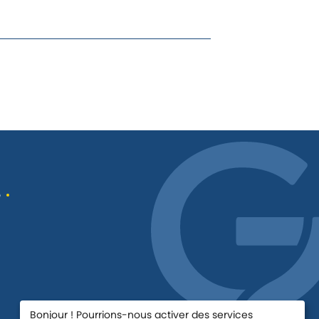
é
1
/
12
Bonjour ! Pourrions-nous activer des services