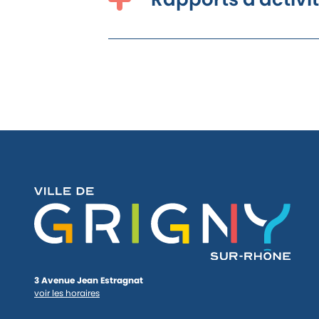
Synthèse du projet pour la concertation 
Depuis le
2 janvier 2023
, les droits d’accè
payants*. Le
guide Décheteries et donneri
Le site
Pass Déchèterie
a retrouver
ICI
perm
se rendre au guichet de la Régie de la Mét
*
Utilitaire de catégorie payante
(personn
Autorisé en Charge) compris entre 2 et 3
Remorque de catégorie payante
: PTAC 
justifié.
Encombrants : le bon geste
On a tous un jour croisé un dépôt sauvag
trottoirs… Plus de 8 000 tonnes d’encomb
année sur le territoire de la Métropole, po
3 Avenue Jean Estragnat
d’euros (donc un coût à la tonne de 1000 
voir les horaires
déchèterie : soit 10 fois plus cher).