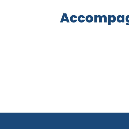
rgpd
A
c
c
o
m
p
a