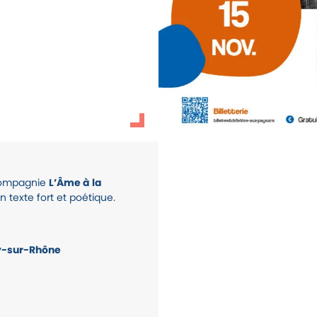
rgpd
 compagnie
L’Âme à la
n texte fort et poétique.
y-sur-Rhône