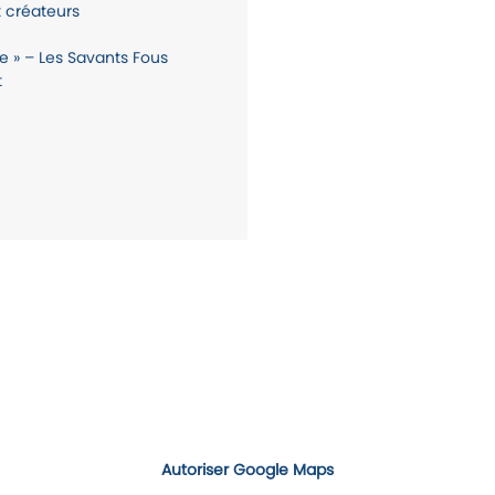
 créateurs
re » – Les Savants Fous
t
Autoriser Google Maps