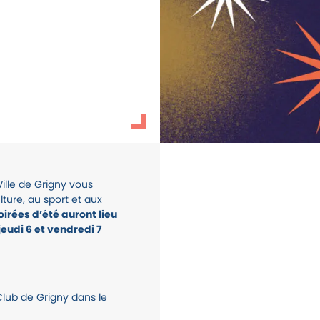
rgpd
ille de Grigny vous
ture, au sport et aux
oirées d’été auront lieu
 jeudi 6 et vendredi 7
Club de Grigny dans le