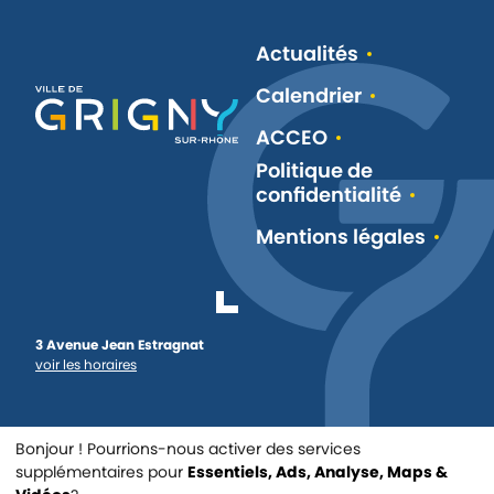
Actualités
Calendrier
ACCEO
Politique de
confidentialité
Mentions légales
3 Avenue Jean Estragnat
voir les horaires
Bonjour ! Pourrions-nous activer des services
supplémentaires pour
Essentiels, Ads, Analyse, Maps &
Triathlon 2026 🏊‍♀️🚴‍♂️🏃‍♀️