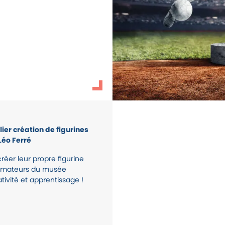
rgpd
ier création de figurines
Léo Ferré
créer leur propre figurine
animateurs du musée
tivité et apprentissage !