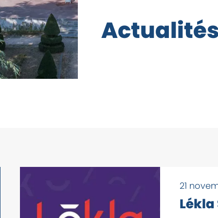
rgpd
A
c
t
u
a
l
i
t
é
21 nove
Lékla