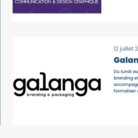
12 juillet
Gala
Du lundi a
branding e
accompagno
formaliser c