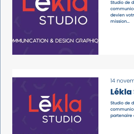
Studio de d
communicat
devien votr
mission...
14 nove
Lékla
Studio de d
communicat
partenaire 