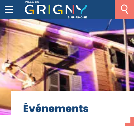
É
v
é
n
e
m
e
n
t
s