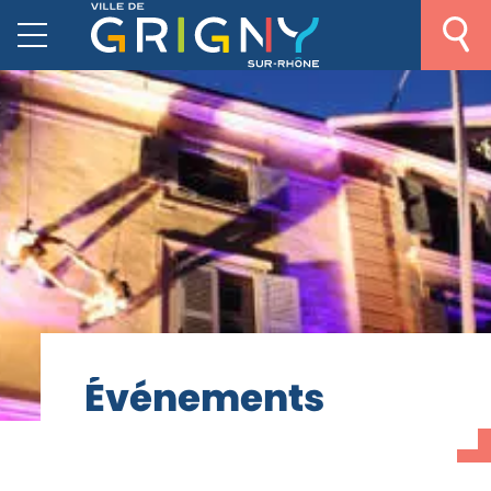
É
v
é
n
e
m
e
n
t
s