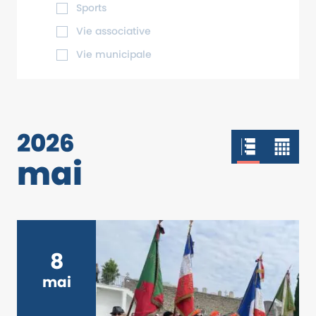
Sports
Vie associative
Vie municipale
2026
mai
8
mai