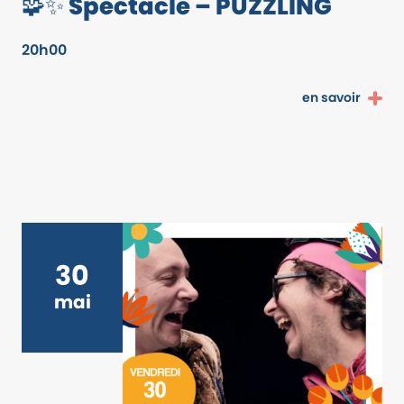
🧩✨ Spectacle – PUZZLING
20h00
en savoir
30
mai